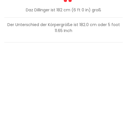
Daz Dillinger ist 182 cm (6 ft 0 in) groß
Der Unterschied der Körpergröße ist
182.0
cm oder
5
foot
11.65
Inch