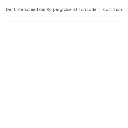
Der Unterschied der Körpergröße ist
1
cm oder
1
foot
1
Inch