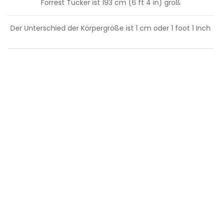
Forrest Tucker ist 193 cm (6 ft 4 in) groß
Der Unterschied der Körpergröße ist
1
cm oder
1
foot
1
Inch