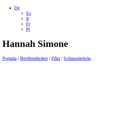
De
Es
It
Fr
Pt
Hannah Simone
Portada
/
Berühmtheiten
/
Film
/
Schauspielerin