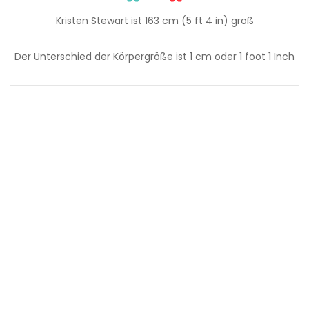
Kristen Stewart ist 163 cm (5 ft 4 in) groß
Der Unterschied der Körpergröße ist
1
cm oder
1
foot
1
Inch