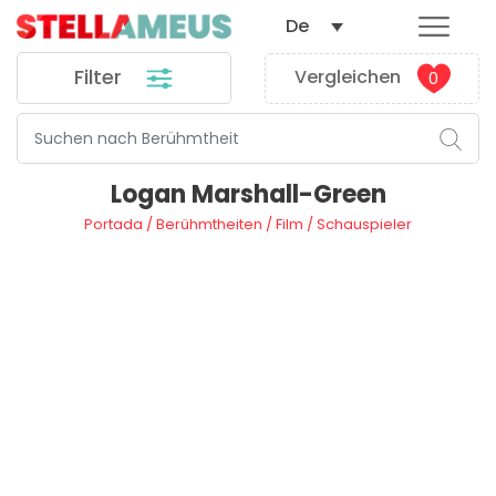
De
Filter
Vergleichen
0
Logan Marshall-Green
Portada
/
Berühmtheiten
/
Film
/
Schauspieler