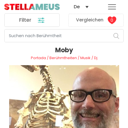
De
Filter
Vergleichen
0
Moby
Portada
/
Berühmtheiten
/
Musik
/
Dj