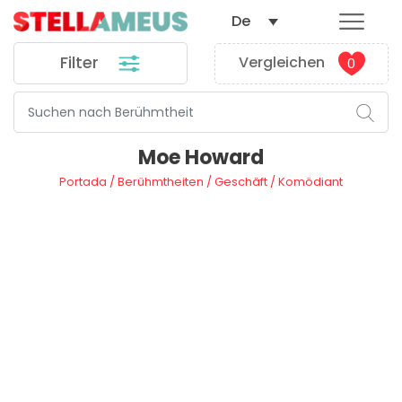
De
Filter
Vergleichen
0
Moe Howard
Portada
/
Berühmtheiten
/
Geschäft
/
Komödiant