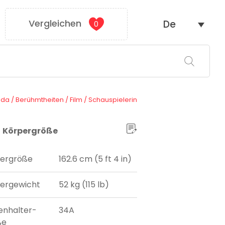
Vergleichen
De
0
ada
/
Berühmtheiten
/
Film
/
Schauspielerin
Körpergröße
ergröße
162.6 cm (5 ft 4 in)
ergewicht
52 kg (115 lb)
enhalter-
34A
ße