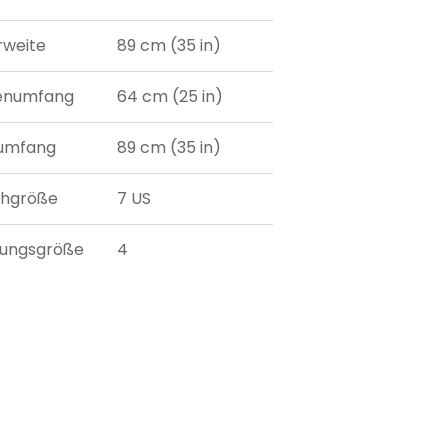
weite
89 cm (35 in)
lenumfang
64 cm (25 in)
umfang
89 cm (35 in)
uhgröße
7 US
dungsgröße
4