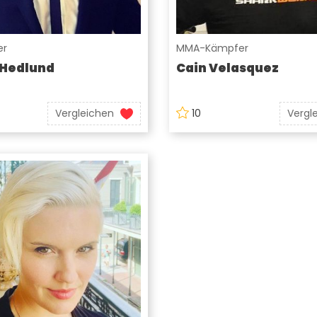
er
MMA-Kämpfer
 Hedlund
Cain Velasquez
Vergleichen
10
Vergl