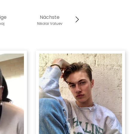
ige
Nächste
naj
Nikolai Valuev