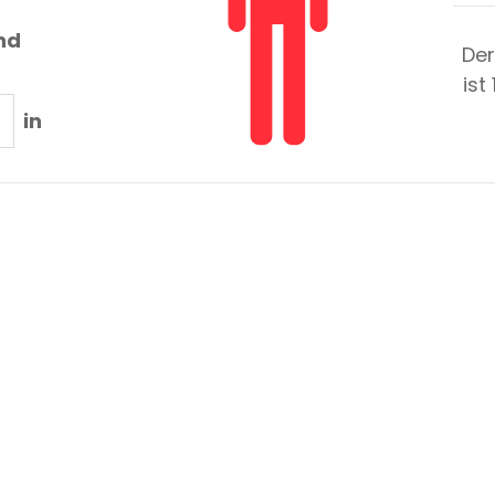
nd
Der
ist
in