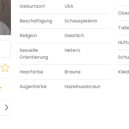
Geburtsort
USA
Ober
Beschäftigung
Schauspielerin
Tail
Religion
Geistlich
Hüft
Sexuelle
Hetero
Orientierung
Sch
Haarfarbe
Braune
Klei
Augenfarbe
Hazelnussbraun