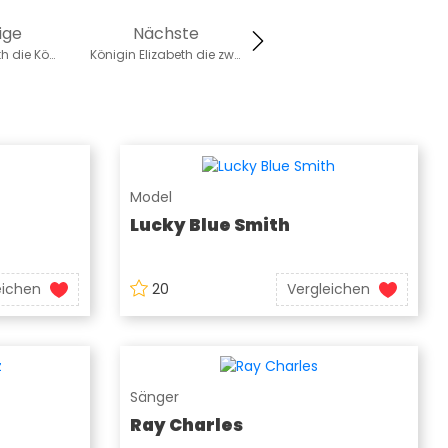
ige
Nächste
Königin Elizabeth die Königinmutter
Königin Elizabeth die zweite
Model
Lucky Blue Smith
eichen
20
Vergleichen
Sänger
Ray Charles