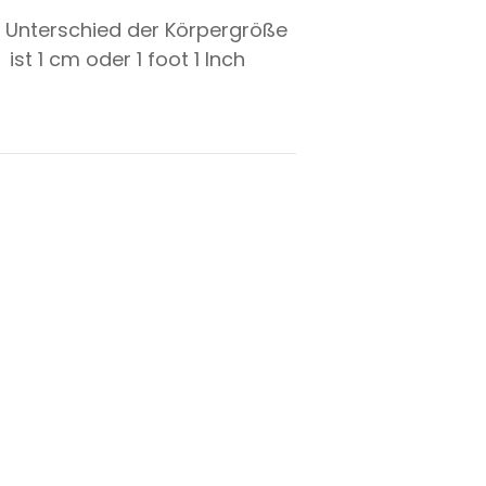
 Unterschied der Körpergröße
ist
1
cm oder
1
foot
1
Inch