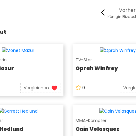
Vorher
ut
rin
TV-Star
Mazur
Oprah Winfrey
Vergleichen
0
Vergl
er
MMA-Kämpfer
 Hedlund
Cain Velasquez