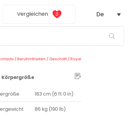
Vergleichen
De
0
Portada
/
Berühmtheiten
/
Geschäft
/
Royal
Körpergröße
ergröße
183 cm (6 ft 0 in)
ergewicht
86 kg (190 lb)