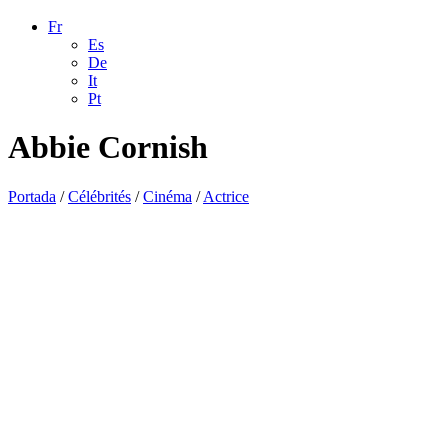
Fr
Es
De
It
Pt
Abbie Cornish
Portada
/
Célébrités
/
Cinéma
/
Actrice