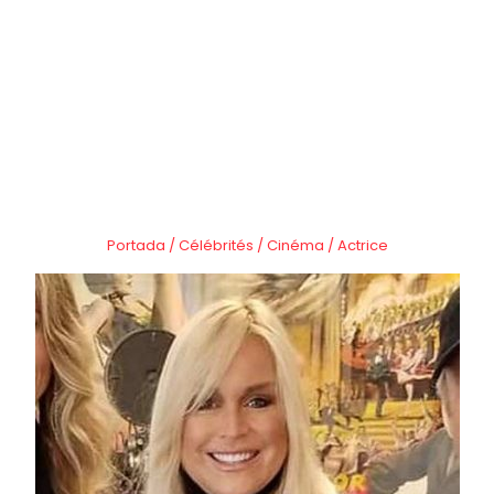
Portada
/
Célébrités
/
Cinéma
/
Actrice