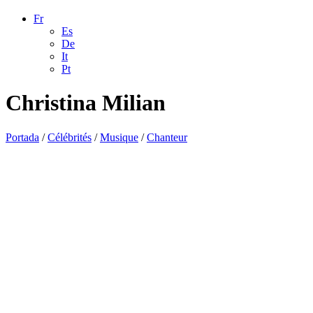
Fr
Es
De
It
Pt
Christina Milian
Portada
/
Célébrités
/
Musique
/
Chanteur