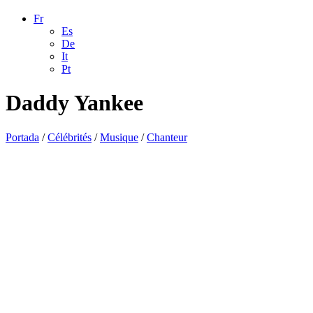
Fr
Es
De
It
Pt
Daddy Yankee
Portada
/
Célébrités
/
Musique
/
Chanteur