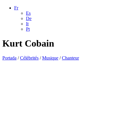
Fr
Es
De
It
Pt
Kurt Cobain
Portada
/
Célébrités
/
Musique
/
Chanteur