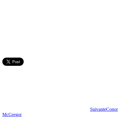
Suivante
Conor
McGregor