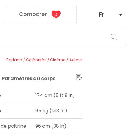
Comparer
Fr
0
Portada
/
Célébrités
/
Cinéma
/
Acteur
Paramètres du corps
e
174 cm (5 ft 9 in)
s
65 kg (143 lb)
 de poitrine
96 cm (38 in)