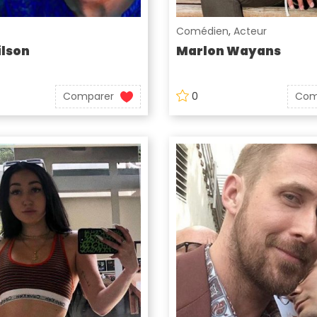
Comédien
,
Acteur
lson
Marlon Wayans
Comparer
0
Com