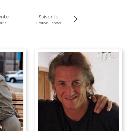
ente
Suivante
rris
Caitlyn Jenner