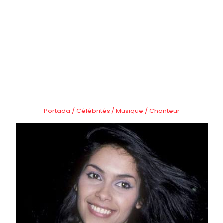
Portada
/
Célébrités
/
Musique
/
Chanteur