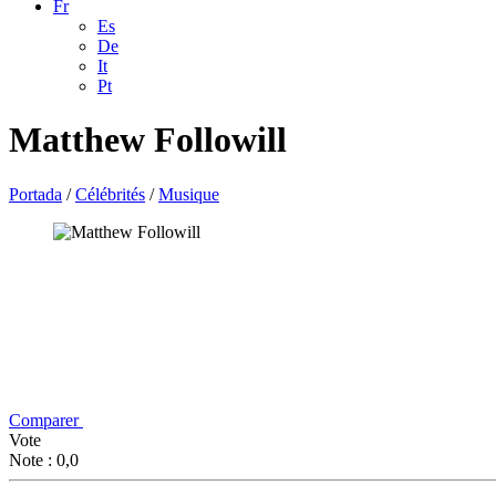
Fr
Es
De
It
Pt
Matthew Followill
Portada
/
Célébrités
/
Musique
Comparer
Vote
Note : 0,0