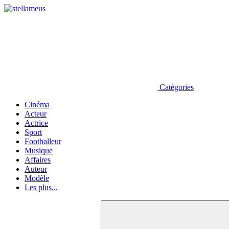
Catégories
Cinéma
Acteur
Actrice
Sport
Footballeur
Musique
Affaires
Auteur
Modèle
Les plus...