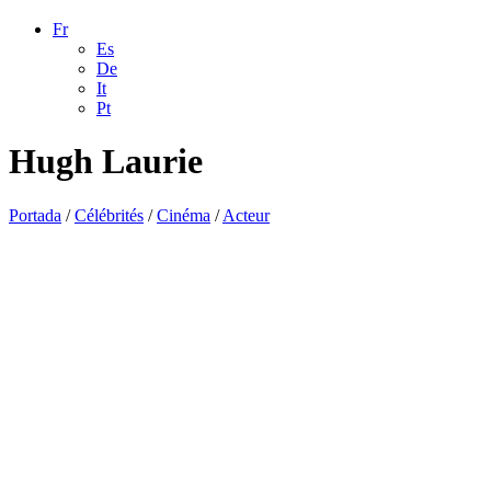
Fr
Es
De
It
Pt
Hugh Laurie
Portada
/
Célébrités
/
Cinéma
/
Acteur