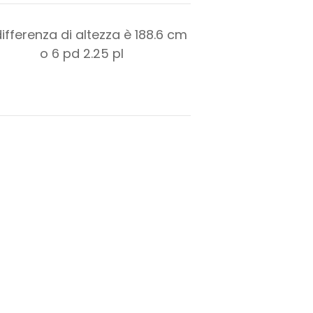
differenza di altezza è
188.6
cm
o
6
pd
2.25
pl