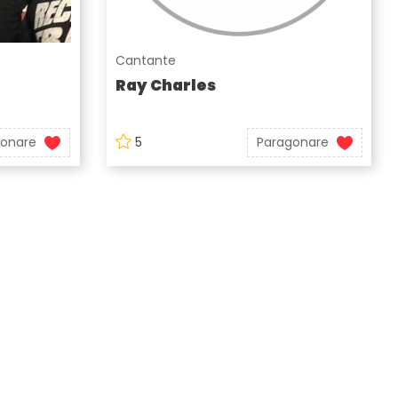
Cantante
Ray Charles
gonare
5
Paragonare