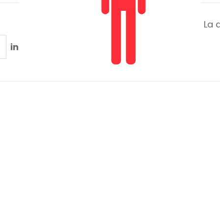
La 
in