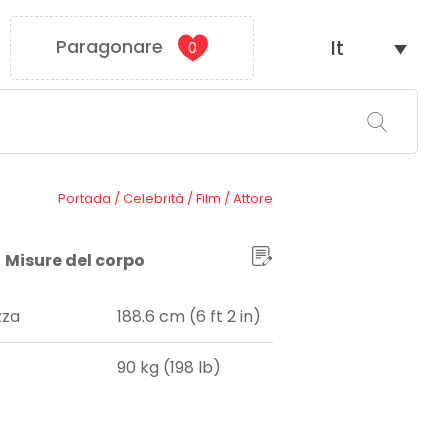
Paragonare
It
0
Portada
/
Celebrità
/
Film
/
Attore
Misure del corpo
zza
188.6 cm (6 ft 2 in)
90 kg (198 lb)