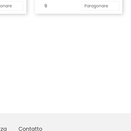
gonare
9
Paragonare
zza
Contatto