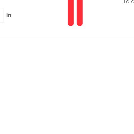
La 
in