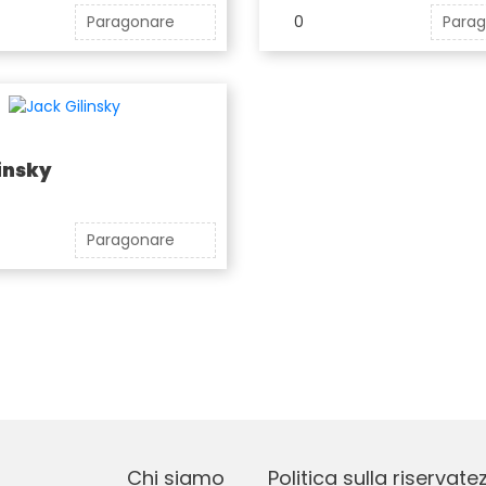
Paragonare
0
Para
insky
Paragonare
Chi siamo
Politica sulla riservate