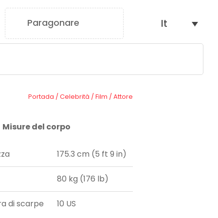
Paragonare
It
0
Portada
/
Celebrità
/
Film
/
Attore
Misure del corpo
zza
175.3 cm (5 ft 9 in)
80 kg (176 lb)
ra di scarpe
10 US