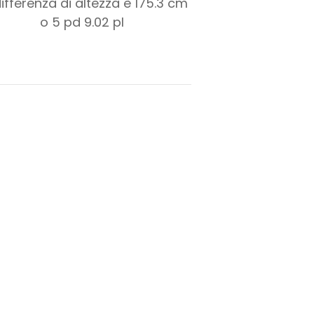
differenza di altezza è
175.3
cm
o
5
pd
9.02
pl