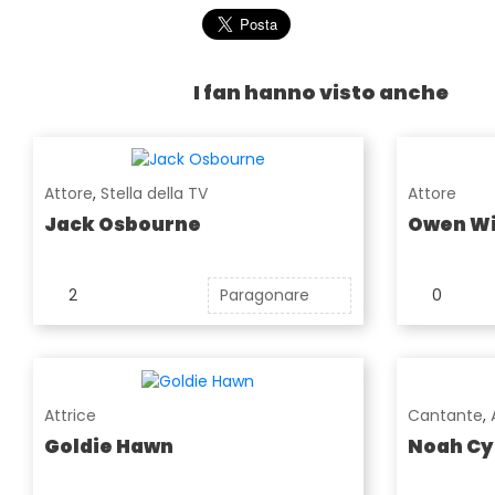
I fan hanno visto anche
Attore
,
Stella della TV
Attore
Jack Osbourne
Owen Wi
2
Paragonare
0
Attrice
Cantante
,
Goldie Hawn
Noah Cy