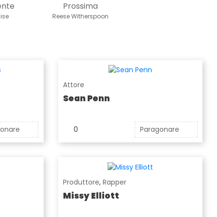
ente
Prossima
ise
Reese Witherspoon
Attore
Sean Penn
gonare
0
Paragonare
Produttore
,
Rapper
Missy Elliott