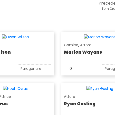
Preced
Tom Cru
Comico
,
Attore
lson
Marlon Wayans
Paragonare
0
Para
Attrice
Attore
rus
Ryan Gosling