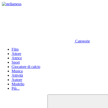
Categorie
Film
Attore
Attrice
Sport
Giocatore di calcio
Musica
Attività
Autore
Modello
Più...