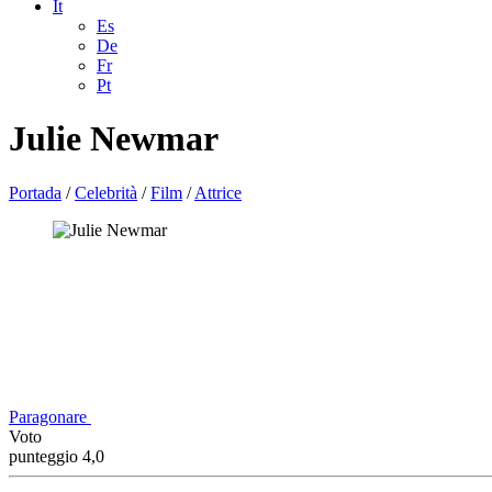
It
Es
De
Fr
Pt
Julie Newmar
Portada
/
Celebrità
/
Film
/
Attrice
Paragonare
Voto
punteggio 4,0