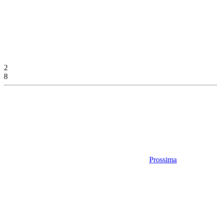
2
8
Prossima