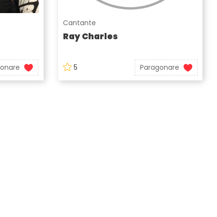
Cantante
Ray Charles
gonare
5
Paragonare