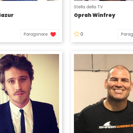
Stella della TV
Mazur
Oprah Winfrey
Paragonare
0
Para