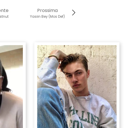
ente
Prossima
stnut
Yasiin Bey (Mos Def)