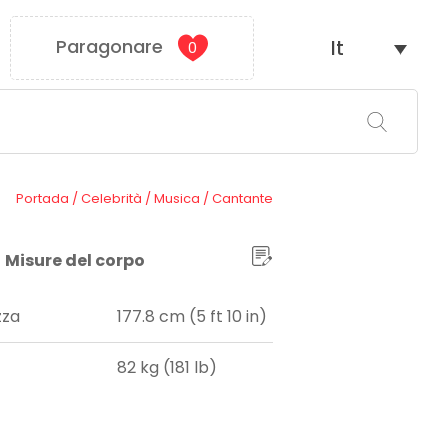
Paragonare
It
0
Portada
/
Celebrità
/
Musica
/
Cantante
Misure del corpo
zza
177.8 cm (5 ft 10 in)
82 kg (181 lb)