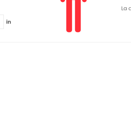
La 
in