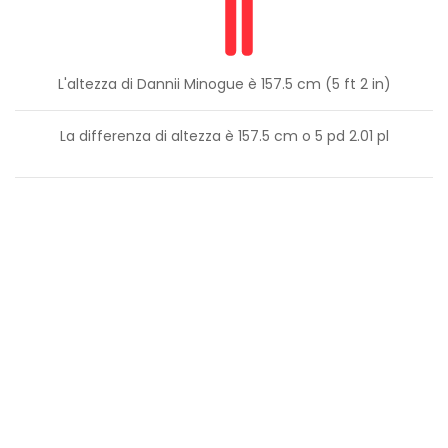
L'altezza di Dannii Minogue è 157.5 cm (5 ft 2 in)
La differenza di altezza è
157.5
cm o
5
pd
2.01
pl