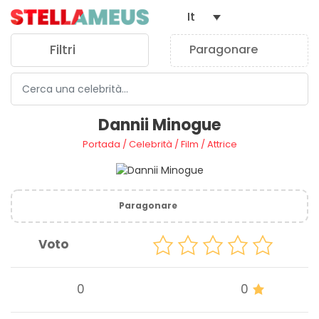
It
Filtri
Paragonare
0
Dannii Minogue
Portada
/
Celebrità
/
Film
/
Attrice
Paragonare
Voto
0
0