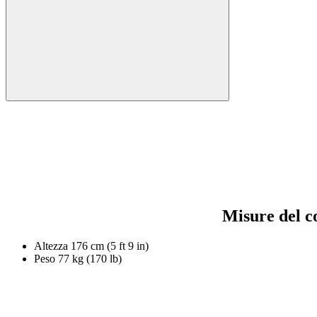
Misure del c
Altezza
176 cm (5 ft 9 in)
Peso
77 kg (170 lb)