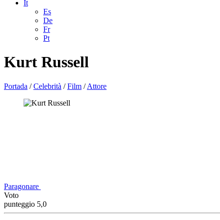
It
Es
De
Fr
Pt
Kurt Russell
Portada
/
Celebrità
/
Film
/
Attore
Paragonare
Voto
punteggio 5,0