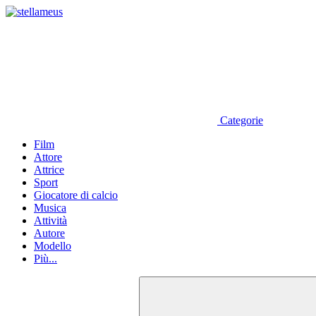
Categorie
Film
Attore
Attrice
Sport
Giocatore di calcio
Musica
Attività
Autore
Modello
Più...