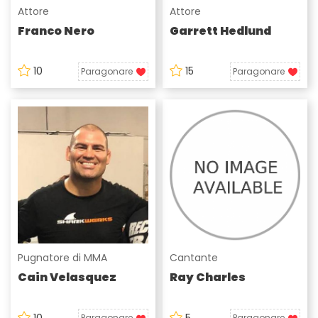
Attore
Attore
Franco Nero
Garrett Hedlund
10
15
Paragonare
Paragonare
Pugnatore di MMA
Cantante
Cain Velasquez
Ray Charles
10
5
Paragonare
Paragonare