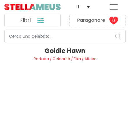
It
Filtri
Paragonare
0
Goldie Hawn
Portada
/
Celebrità
/
Film
/
Attrice