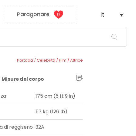
Paragonare
It
0
Portada
/
Celebrità
/
Film
/
Attrice
Misure del corpo
zza
175 cm (5 ft 9 in)
57 kg (126 lb)
ia di reggiseno
32A