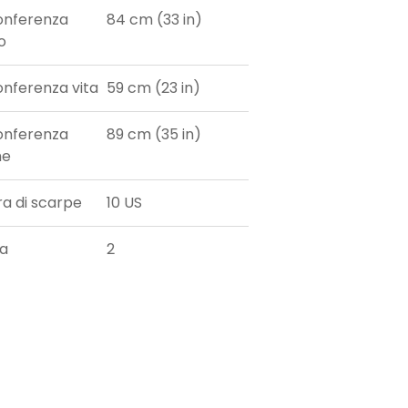
onferenza
84 cm (33 in)
o
onferenza vita
59 cm (23 in)
onferenza
89 cm (35 in)
he
ra di scarpe
10 US
ia
2