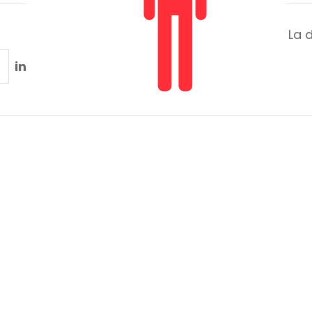
La 
in