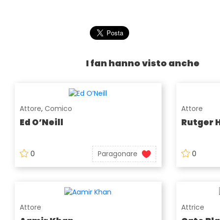
I fan hanno visto anche
Attore
,
Comico
Attore
Ed O’Neill
Rutger 
0
Paragonare
0
Attore
Attrice