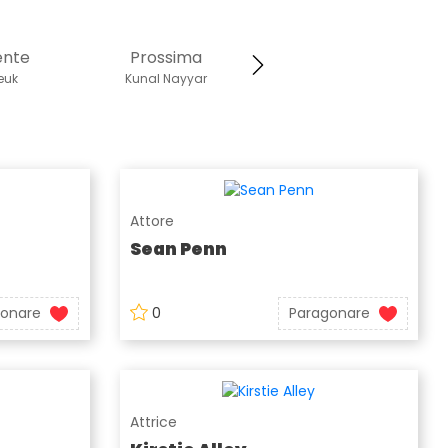
ente
Prossima
reuk
Kunal Nayyar
Attore
Sean Penn
gonare
0
Paragonare
Attrice