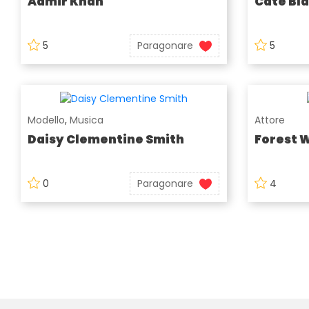
Aamir Khan
Cate Bl
5
Paragonare
5
Modello
,
Musica
Attore
Daisy Clementine Smith
Forest 
0
Paragonare
4