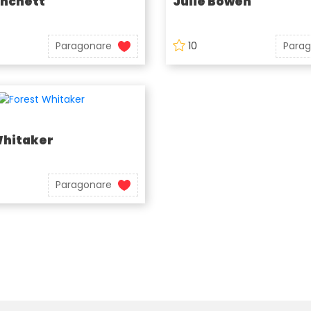
anchett
Julie Bowen
Paragonare
10
Para
Whitaker
Paragonare