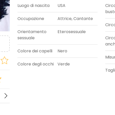
Luogo di nascita
USA
Circ
bust
Occupazione
Attrice, Cantante
Circ
Orientamento
Eterosessuale
sessuale
Circ
anc
Colore dei capelli
Nero
Misu
Colore degli occhi
Verde
Tagl