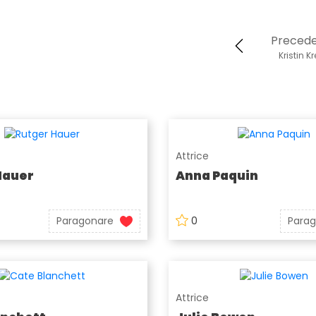
Preced
Kristin K
Attrice
Hauer
Anna Paquin
Paragonare
0
Para
Attrice