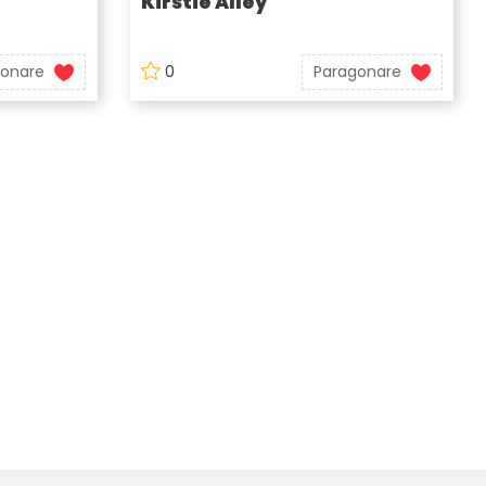
Kirstie Alley
gonare
0
Paragonare