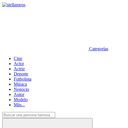
Categorías
Cine
Actor
Actriz
Deporte
Futbolista
Música
Negocio
Autor
Modelo
Más...