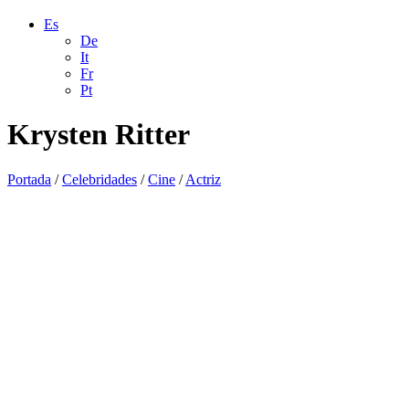
Es
De
It
Fr
Pt
Krysten Ritter
Portada
/
Celebridades
/
Cine
/
Actriz