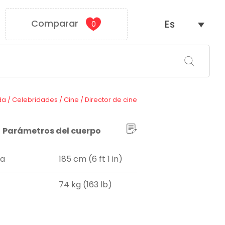
Comparar
Es
0
da
/
Celebridades
/
Cine
/
Director de cine
Parámetros del cuerpo
ra
185 cm (6 ft 1 in)
74 kg (163 lb)