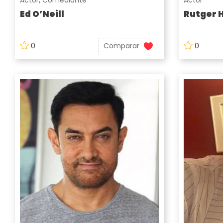
Actor
,
Comediante
Actor
Ed O’Neill
Rutger 
0
Comparar
0