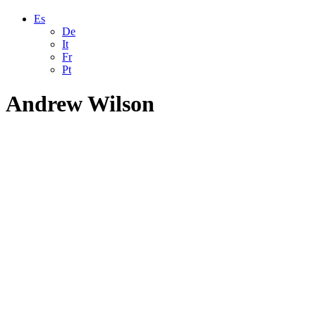
Es
De
It
Fr
Pt
Andrew Wilson