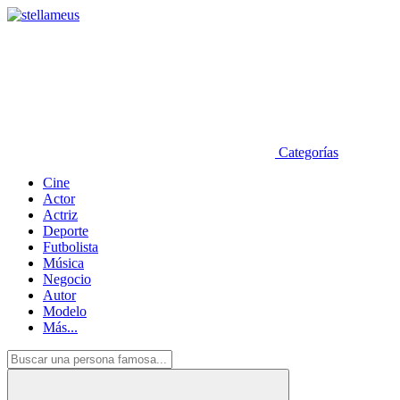
Categorías
Cine
Actor
Actriz
Deporte
Futbolista
Música
Negocio
Autor
Modelo
Más...