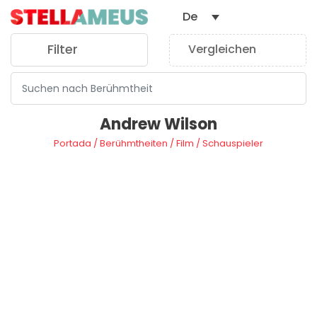
De
Filter
Vergleichen
0
Andrew Wilson
Portada
/
Berühmtheiten
/
Film
/
Schauspieler