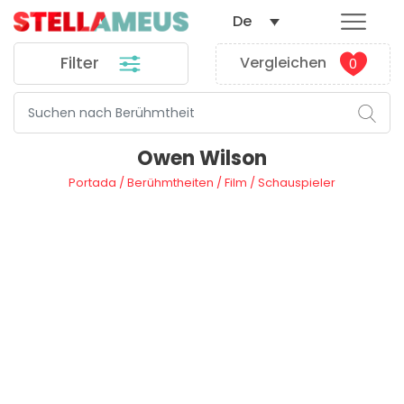
De
Filter
Vergleichen
0
Owen Wilson
Portada
/
Berühmtheiten
/
Film
/
Schauspieler