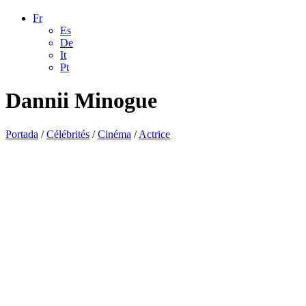
Fr
Es
De
It
Pt
Dannii Minogue
Portada
/
Célébrités
/
Cinéma
/
Actrice