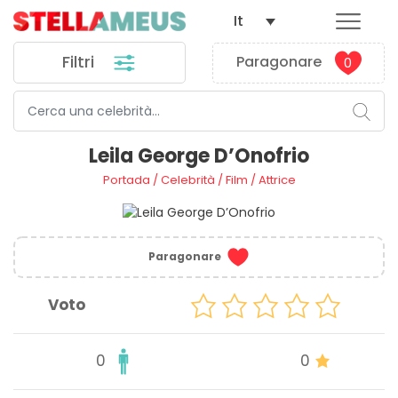
It
Filtri
Paragonare
0
Leila George D’Onofrio
Portada
/
Celebrità
/
Film
/
Attrice
Paragonare
Voto
0
0