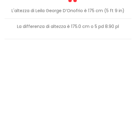
L'altezza di Leila George D’Onofrio è 175 cm (5 ft 9 in)
La differenza di altezza è
175.0
cm o
5
pd
8.90
pl