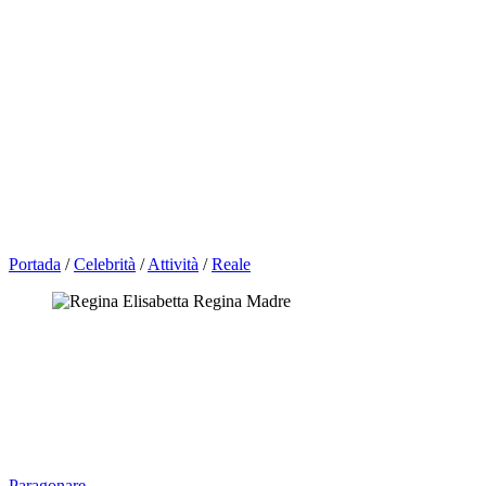
Portada
/
Celebrità
/
Attività
/
Reale
Paragonare