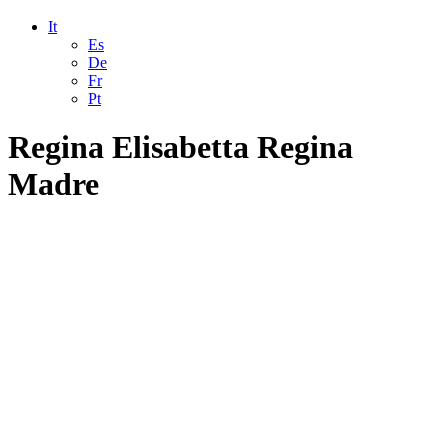
It
Es
De
Fr
Pt
Regina Elisabetta Regina
Madre