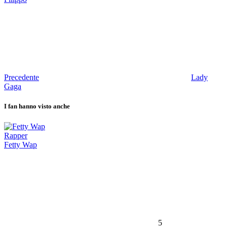
Precedente
Lady
Gaga
I fan hanno visto anche
Rapper
Fetty Wap
5