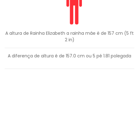
A altura de Rainha Elizabeth a rainha mãe é de 157 cm (5 ft
2 in)
A diferença de altura é de
157.0
cm ou
5
pé
1.81
polegada