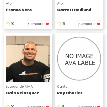
Ator
Ator
Franco Nero
Garrett Hedlund
10
15
Comparar
Comparar
Lutador de MMA
Cantor
Cain Velasquez
Ray Charles
10
5
Comparar
Comparar