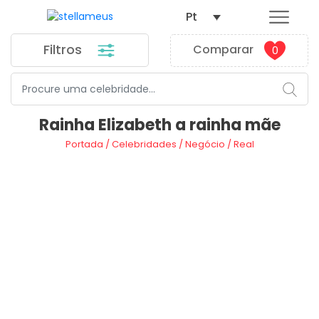
Pt
Filtros
Comparar
0
Rainha Elizabeth a rainha mãe
Portada
/
Celebridades
/
Negócio
/
Real