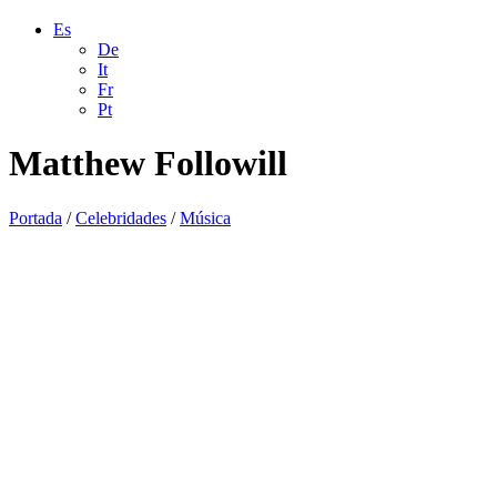
Es
De
It
Fr
Pt
Matthew Followill
Portada
/
Celebridades
/
Música