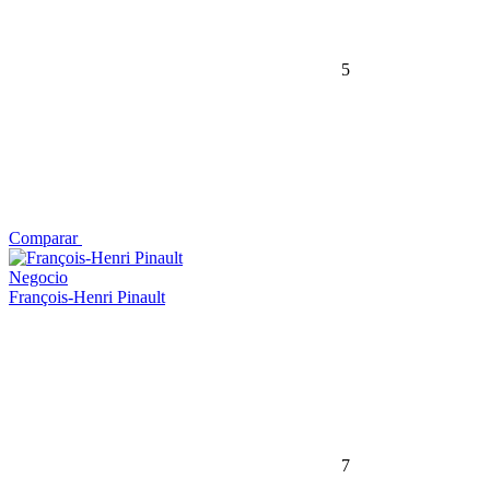
5
Comparar
Negocio
François-Henri Pinault
7