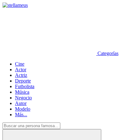
Categorías
Cine
Actor
Actriz
Deporte
Futbolista
Música
Negocio
Autor
Modelo
Más...