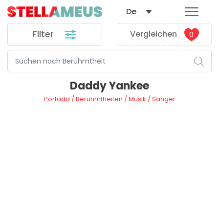
De
Filter
Vergleichen
0
Daddy Yankee
Portada
/
Berühmtheiten
/
Musik
/
Sänger