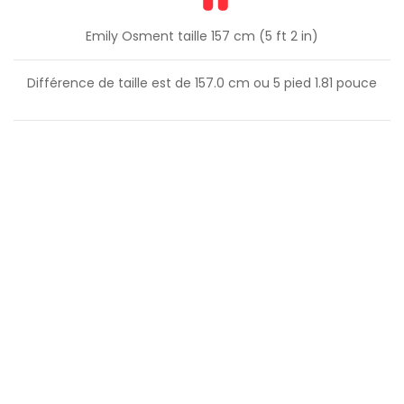
Emily Osment taille 157 cm (5 ft 2 in)
Différence de taille est de
157.0
cm ou
5
pied
1.81
pouce