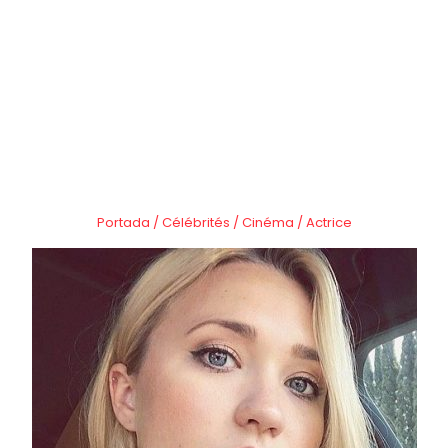
Portada
/
Célébrités
/
Cinéma
/
Actrice