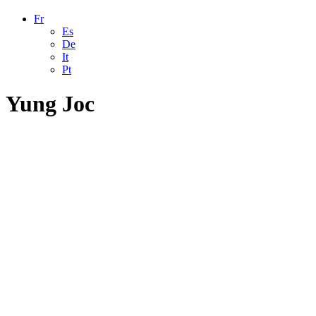
Fr
Es
De
It
Pt
Yung Joc