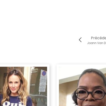
Précéd
Joann Van De