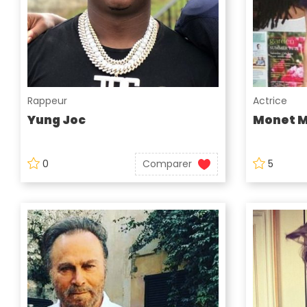
Rappeur
Actrice
Yung Joc
Monet 
0
Comparer
5