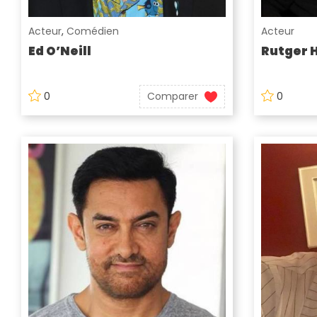
Acteur
,
Comédien
Acteur
Ed O’Neill
Rutger 
0
Comparer
0