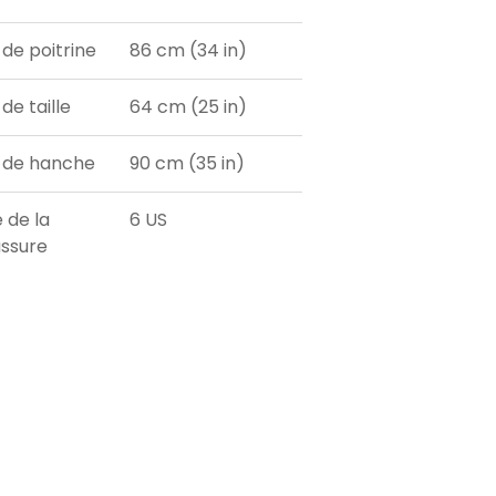
 de poitrine
86 cm (34 in)
de taille
64 cm (25 in)
 de hanche
90 cm (35 in)
e de la
6 US
ssure