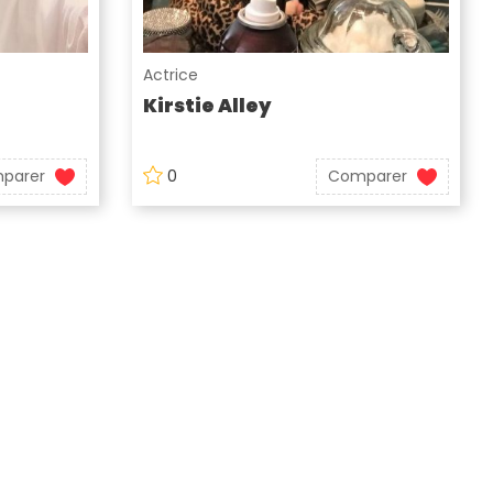
Actrice
Kirstie Alley
parer
0
Comparer