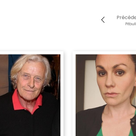
Précéd
Pitbul