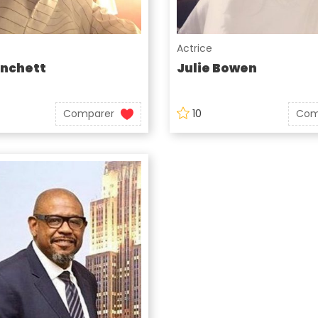
Actrice
anchett
Julie Bowen
Comparer
10
Com