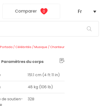
Comparer
Fr
0
Portada
/
Célébrités
/
Musique
/
Chanteur
Paramètres du corps
e
151.1 cm (4 ft 11 in)
s
48 kg (106 lb)
e de soutien-
32B
e