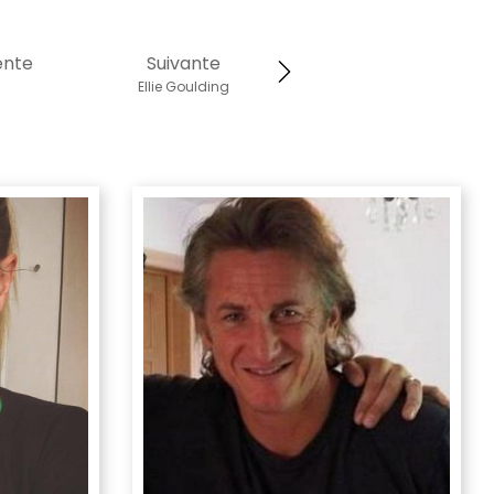
ente
Suivante
l
Ellie Goulding