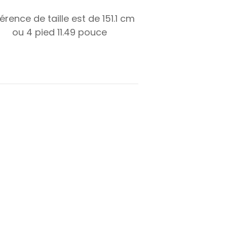
férence de taille est de
151.1
cm
ou
4
pied
11.49
pouce