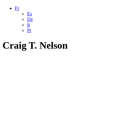
Fr
Es
De
It
Pt
Craig T. Nelson