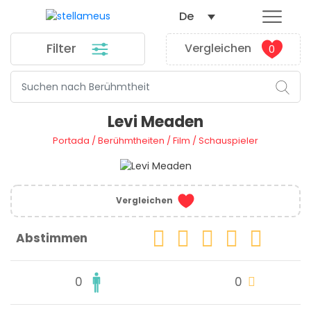
De
Filter
Vergleichen
0
Levi Meaden
Portada
/
Berühmtheiten
/
Film
/
Schauspieler
Vergleichen
Abstimmen
0
0