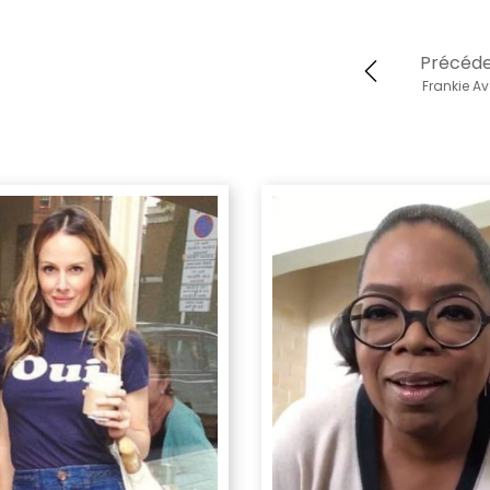
Précéd
Frankie A