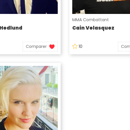
MMA Combattant
 Hedlund
Cain Velasquez
Comparer
10
Com