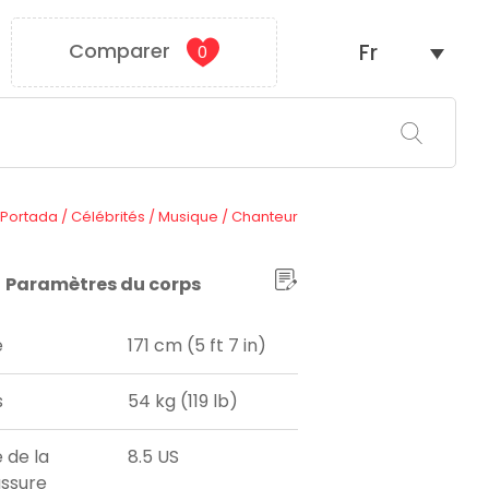
Comparer
Fr
0
Portada
/
Célébrités
/
Musique
/
Chanteur
Paramètres du corps
e
171 cm (5 ft 7 in)
s
54 kg (119 lb)
e de la
8.5 US
ssure