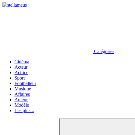
Catégories
Cinéma
Acteur
Actrice
Sport
Footballeur
Musique
Affaires
Auteur
Modèle
Les plus...