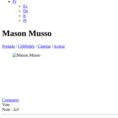
Fr
Es
De
It
Pt
Mason Musso
Portada
/
Célébrités
/
Cinéma
/
Acteur
Comparer
Vote
Note : 4,0