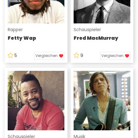
Rapper
Schauspieler
Fetty Wap
Fred MacMurray
5
9
Vergleichen
Vergleichen
Schauspieler
Musik