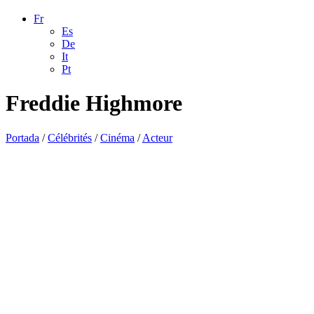
Fr
Es
De
It
Pt
Freddie Highmore
Portada
/
Célébrités
/
Cinéma
/
Acteur