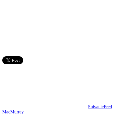
Suivante
Fred
MacMurray