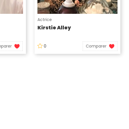
Actrice
Kirstie Alley
parer
0
Comparer