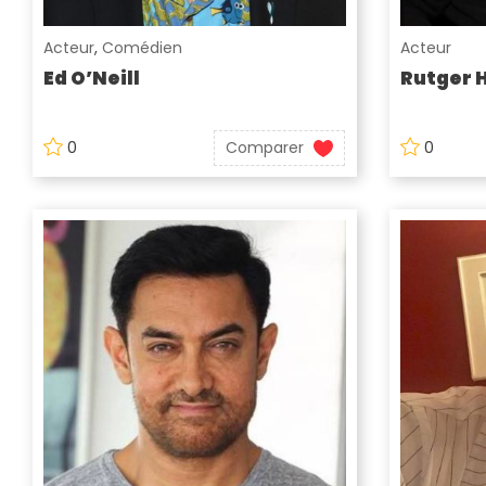
Acteur
,
Comédien
Acteur
Ed O’Neill
Rutger 
0
Comparer
0