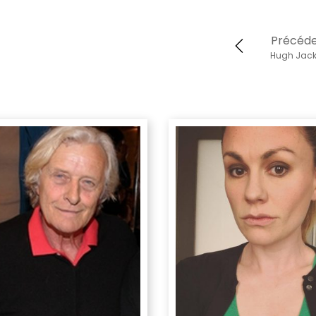
Précéd
Hugh Jac