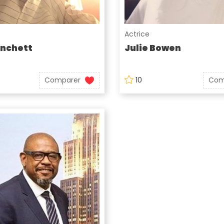
Actrice
anchett
Julie Bowen
Comparer
10
Com