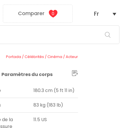
Comparer
Fr
0
Portada
/
Célébrités
/
Cinéma
/
Acteur
Paramètres du corps
e
180.3 cm (5 ft 11 in)
s
83 kg (183 lb)
e de la
11.5 US
ssure