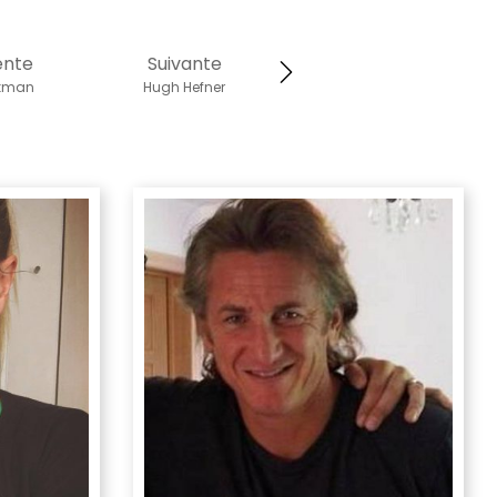
ente
Suivante
kman
Hugh Hefner