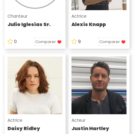
Chanteur
Actrice
Julio Iglesias Sr.
Alexis Knapp
0
9
Comparer
Comparer
Actrice
Acteur
Daisy Ridley
Justin Hartley